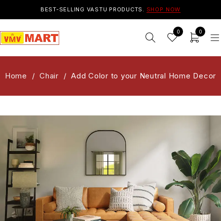
BEST-SELLING VASTU PRODUCTS.
SHOP NOW
0
0
Home
/
Chair
/
Add Color to your Neutral Home Decor