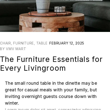
CHAIR
,
FURNITURE
,
TABLE
FEBRUARY 12, 2025
BY
VMV MART
The Furniture Essentials for
Every Livingroom
The small round table in the dinette may be
great for casual meals with your family, but
inviting overnight guests course down with
winter.
Lorem ipsum dolor sit amet, consectetur adipiscing