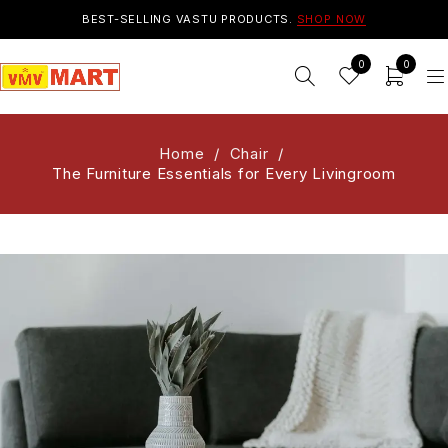
BEST-SELLING VASTU PRODUCTS.
SHOP NOW
0
0
Home
/
Chair
/
The Furniture Essentials for Every Livingroom