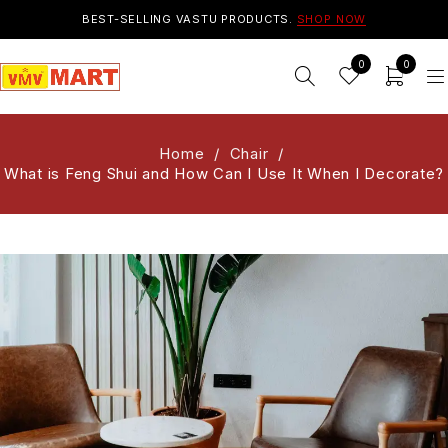
BEST-SELLING VASTU PRODUCTS.
SHOP NOW
0
0
Home
/
Chair
/
What is Feng Shui and How Can I Use It When I Decorate?